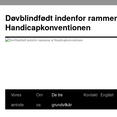
Hop
til
Døvblindfødt indenfor rammer
indhold
Handicapkonventionen
Vores
Om
De tre
Kontakt
English
ærinde
os
grundvilkår