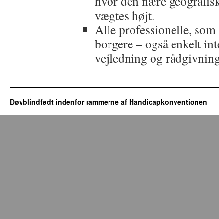
hvor den nære geografiske
vægtes højt.
Alle professionelle, som
borgere – også enkelt in
vejledning og rådgivnin
Døvblindfødt indenfor rammerne af Handicapkonventionen